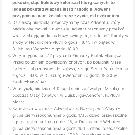
pokucie, stąd fioletowy kolor szat liturgicznych, to
jednak pokuta związana jest z radością. Adwent
przypomina nam, że całe nasze życie jest czekaniem.
Dzisiejszą niedzielą rozpoczynamy czas Adwentu, który
będzie obejmował 4 niedziele. Adwent pragniemy przeżyć
wraz z Maryją podczas Mszy świętych „roratnich”. Roraty w
środy w Neukirchen-Vluyn o godz. 18.45 i w piątek w
Duisburgu-Wehofen o godz. 18.00.
W tym tygodniu 2.12 przypada Pierwszy Piątek Miesiąca.
Przed południem odwiedziny chorych, po południu Msze
święte i nabożeństwo do Najświętszego Serca Pana Jezusa
o godz. 18.00 w Duisburgu-Wehofen i o godz. 19.30 w
Neukirchen-Vluyn.
W przyszłą niedzielę 4.12 spotkanie ze świętym Mikołajem
podczas Mszy świętych w Duisburgu-Wehofen, N.Vluyn i
Moers.
Katecheza w okresie Adwentu z s. Bożeną: w N-Vluyn –
grupa pierwszokomunijna o godz. 17.15, dzieci przedszkolne
i grupa pokomunijna o godz. 18, w Duisburgu – Wehofen
grupa pierwszokomunijna o godz. 16.15, dzieci przedszkolne