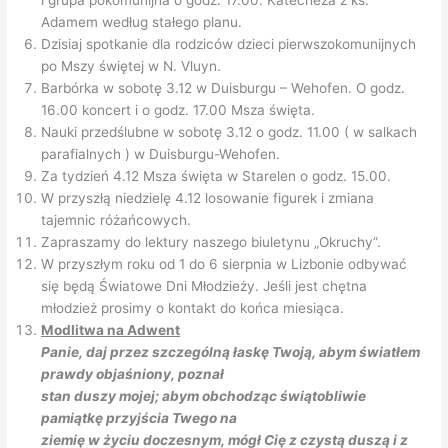
i grupa pokomunijna o godz. 17.00. Katecheza z ks.
Adamem według stałego planu.
Dzisiaj spotkanie dla rodziców dzieci pierwszokomunijnych
po Mszy świętej w N. Vluyn.
Barbórka w sobotę 3.12 w Duisburgu – Wehofen. O godz.
16.00 koncert i o godz. 17.00 Msza święta.
Nauki przedślubne w sobotę 3.12 o godz. 11.00 ( w salkach
parafialnych ) w Duisburgu-Wehofen.
Za tydzień 4.12 Msza święta w Starelen o godz. 15.00.
W przyszłą niedzielę 4.12 losowanie figurek i zmiana
tajemnic różańcowych.
Zapraszamy do lektury naszego biuletynu „Okruchy”.
W przyszłym roku od 1 do 6 sierpnia w Lizbonie odbywać
się będą Światowe Dni Młodzieży. Jeśli jest chętna
młodzież prosimy o kontakt do końca miesiąca.
Modlitwa na Adwent
Panie, daj przez szczególną łaskę Twoją,
abym światłem
prawdy objaśniony, poznał
stan duszy mojej; abym obchodząc
świątobliwie
pamiątkę przyjścia Twego na
ziemię w życiu doczesnym, mógł Cię z czystą
duszą i z